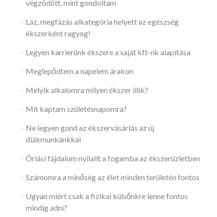
végződött, mint gondoltam
Láz, megfázás alkategória helyett az egészség
ékszerként ragyog!
Legyen karrierünk ékszere a saját kft-nk alapítása
Meglepődtem a napelem árakon
Melyik alkalomra milyen ékszer illik?
Mit kaptam születésnapomra?
Ne legyen gond az ékszervásárlás az új
diákmunkánkkal
Óriási fájdalom nyilallt a fogamba az ékszerüzletben
Számomra a minőség az élet minden területén fontos
Ugyan miért csak a fizikai külsőnkre lenne fontos
mindig adni?