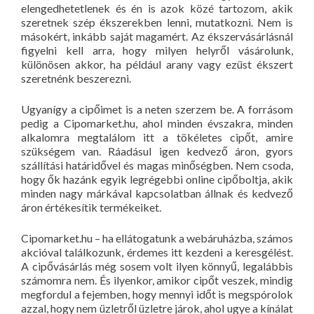
elengedhetetlenek és én is azok közé tartozom, akik
szeretnek szép ékszerekben lenni, mutatkozni. Nem is
másokért, inkább saját magamért. Az ékszervásárlásnál
figyelni kell arra, hogy milyen helyről vásárolunk,
különösen akkor, ha például arany vagy ezüst ékszert
szeretnénk beszerezni.
Ugyanígy a cipőimet is a neten szerzem be. A forrásom
pedig a Cipomarket.hu, ahol minden évszakra, minden
alkalomra megtalálom itt a tökéletes cipőt, amire
szükségem van. Ráadásul igen kedvező áron, gyors
szállítási határidővel és magas minőségben. Nem csoda,
hogy ők hazánk egyik legrégebbi online cipőboltja, akik
minden nagy márkával kapcsolatban állnak és kedvező
áron értékesítik termékeiket.
Cipomarket.hu – ha ellátogatunk a webáruházba, számos
akcióval találkozunk, érdemes itt kezdeni a keresgélést.
A cipővásárlás még sosem volt ilyen könnyű, legalábbis
számomra nem. És ilyenkor, amikor cipőt veszek, mindig
megfordul a fejemben, hogy mennyi időt is megspórolok
azzal, hogy nem üzletről üzletre járok, ahol ugye a kínálat