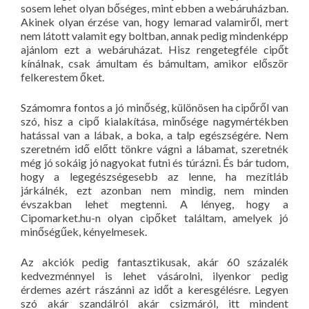
sosem lehet olyan bőséges, mint ebben a webáruházban.
Akinek olyan érzése van, hogy lemarad valamiről, mert
nem látott valamit egy boltban, annak pedig mindenképp
ajánlom ezt a webáruházat. Hisz rengetegféle cipőt
kínálnak, csak ámultam és bámultam, amikor először
felkerestem őket.
Számomra fontos a jó minőség, különösen ha cipőről van
szó, hisz a cipő kialakítása, minősége nagymértékben
hatással van a lábak, a boka, a talp egészségére. Nem
szeretném idő előtt tönkre vágni a lábamat, szeretnék
még jó sokáig jó nagyokat futni és túrázni. És bár tudom,
hogy a legegészségesebb az lenne, ha mezítláb
járkálnék, ezt azonban nem mindig, nem minden
évszakban lehet megtenni. A lényeg, hogy a
Cipomarket.hu-n olyan cipőket találtam, amelyek jó
minőségűek, kényelmesek.
Az akciók pedig fantasztikusak, akár 60 százalék
kedvezménnyel is lehet vásárolni, ilyenkor pedig
érdemes azért rászánni az időt a keresgélésre. Legyen
szó akár szandálról akár csizmáról, itt mindent