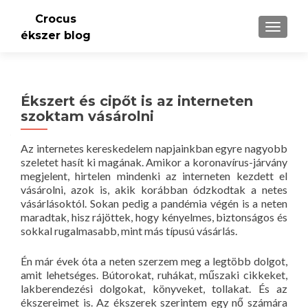
Crocus
TOGGLE
ékszer blog
Ékszert és cipőt is az interneten
szoktam vásárolni
Az internetes kereskedelem napjainkban egyre nagyobb
szeletet hasít ki magának. Amikor a koronavírus-járvány
megjelent, hirtelen mindenki az interneten kezdett el
vásárolni, azok is, akik korábban ódzkodtak a netes
vásárlásoktól. Sokan pedig a pandémia végén is a neten
maradtak, hisz rájöttek, hogy kényelmes, biztonságos és
sokkal rugalmasabb, mint más típusú vásárlás.
Én már évek óta a neten szerzem meg a legtöbb dolgot,
amit lehetséges. Bútorokat, ruhákat, műszaki cikkeket,
lakberendezési dolgokat, könyveket, tollakat. És az
ékszereimet is. Az ékszerek szerintem egy nő számára