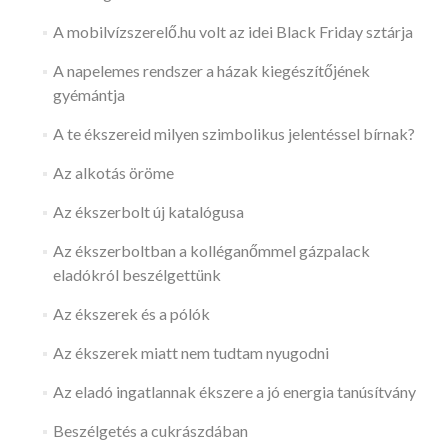
A mobilvízszerelő.hu volt az idei Black Friday sztárja
A napelemes rendszer a házak kiegészítőjének
gyémántja
A te ékszereid milyen szimbolikus jelentéssel bírnak?
Az alkotás öröme
Az ékszerbolt új katalógusa
Az ékszerboltban a kolléganőmmel gázpalack
eladókról beszélgettünk
Az ékszerek és a pólók
Az ékszerek miatt nem tudtam nyugodni
Az eladó ingatlannak ékszere a jó energia tanúsítvány
Beszélgetés a cukrászdában