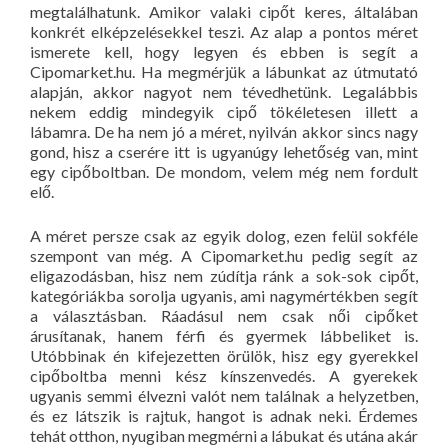
megtalálhatunk. Amikor valaki cipőt keres, általában
konkrét elképzelésekkel teszi. Az alap a pontos méret
ismerete kell, hogy legyen és ebben is segít a
Cipomarket.hu. Ha megmérjük a lábunkat az útmutató
alapján, akkor nagyot nem tévedhetünk. Legalábbis
nekem eddig mindegyik cipő tökéletesen illett a
lábamra. De ha nem jó a méret, nyilván akkor sincs nagy
gond, hisz a cserére itt is ugyanúgy lehetőség van, mint
egy cipőboltban. De mondom, velem még nem fordult
elő.
A méret persze csak az egyik dolog, ezen felül sokféle
szempont van még. A Cipomarket.hu pedig segít az
eligazodásban, hisz nem zúdítja ránk a sok-sok cipőt,
kategóriákba sorolja ugyanis, ami nagymértékben segít
a választásban. Ráadásul nem csak női cipőket
árusítanak, hanem férfi és gyermek lábbeliket is.
Utóbbinak én kifejezetten örülök, hisz egy gyerekkel
cipőboltba menni kész kínszenvedés. A gyerekek
ugyanis semmi élvezni valót nem találnak a helyzetben,
és ez látszik is rajtuk, hangot is adnak neki. Érdemes
tehát otthon, nyugiban megmérni a lábukat és utána akár