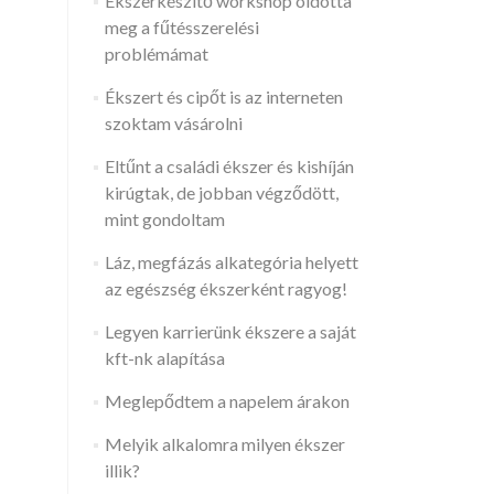
Ékszerkészítő workshop oldotta
meg a fűtésszerelési
problémámat
Ékszert és cipőt is az interneten
szoktam vásárolni
Eltűnt a családi ékszer és kishíján
kirúgtak, de jobban végződött,
mint gondoltam
Láz, megfázás alkategória helyett
az egészség ékszerként ragyog!
Legyen karrierünk ékszere a saját
kft-nk alapítása
Meglepődtem a napelem árakon
Melyik alkalomra milyen ékszer
illik?