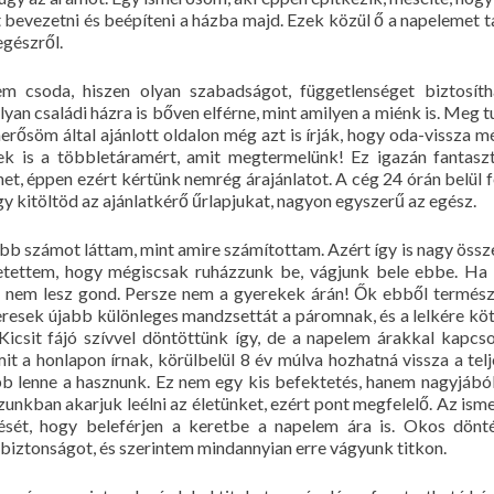
bevezetni és beépíteni a házba majd. Ezek közül ő a napelemet t
egészről.
csoda, hiszen olyan szabadságot, függetlenséget biztosíth
yan családi házra is bőven elférne, mint amilyen a miénk is. Meg 
merősöm által ajánlott oldalon még azt is írják, hogy oda-vissza m
ek is a többletáramért, amit megtermelünk! Ez igazán fantasz
et, éppen ezért kértünk nemrég árajánlatot. A cég 24 órán belül f
agy kitöltöd az ajánlatkérő űrlapjukat, nagyon egyszerű az egész.
b számot láttam, mint amire számítottam. Azért így is nagy össze
vetettem, hogy mégiscsak ruházzunk be, vágjunk bele ebbe. Ha 
or nem lesz gond. Persze nem a gyerekek árán! Ők ebből termés
resek újabb különleges mandzsettát a páromnak, és a lelkére kö
icsit fájó szívvel döntöttünk így, de a napelem árakkal kapcs
t a honlapon írnak, körülbelül 8 év múlva hozhatná vissza a telj
bb lenne a hasznunk. Ez nem egy kis befektetés, hanem nagyjából
ázunkban akarjuk leélni az életünket, ezért pont megfelelő. Az is
ezését, hogy beleférjen a keretbe a napelem ára is. Okos dönt
biztonságot, és szerintem mindannyian erre vágyunk titkon.