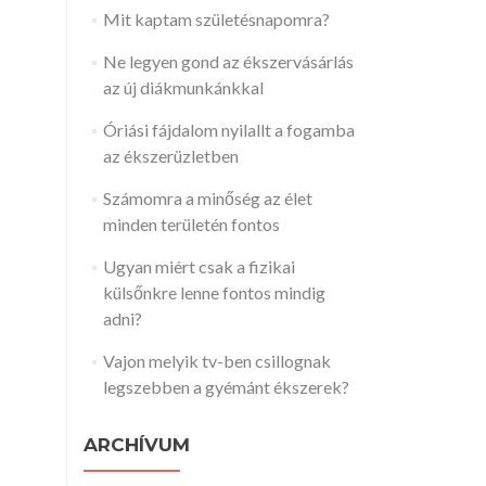
Mit kaptam születésnapomra?
Ne legyen gond az ékszervásárlás
az új diákmunkánkkal
Óriási fájdalom nyilallt a fogamba
az ékszerüzletben
Számomra a minőség az élet
minden területén fontos
Ugyan miért csak a fizikai
külsőnkre lenne fontos mindig
adni?
Vajon melyik tv-ben csillognak
legszebben a gyémánt ékszerek?
ARCHÍVUM