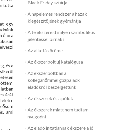
Black Friday sztárja
artotta
A napelemes rendszer a házak
kiegészítőjének gyémántja
at egy
tudnánk
A te ékszereid milyen szimbolikus
érő óra
jelentéssel bírnak?
tikusan
elveszi
Az alkotás öröme
Az ékszerbolt új katalógusa
g, és a
sikerül
Az ékszerboltban a
zetesen
kolléganőmmel gázpalack
töttem,
eladókról beszélgettünk
olatban
es árát
Az ékszerek és a pólók
 életre
merősöm
Az ékszerek miatt nem tudtam
és, ami
nyugodni
Az eladó ingatlannak ékszere a jó