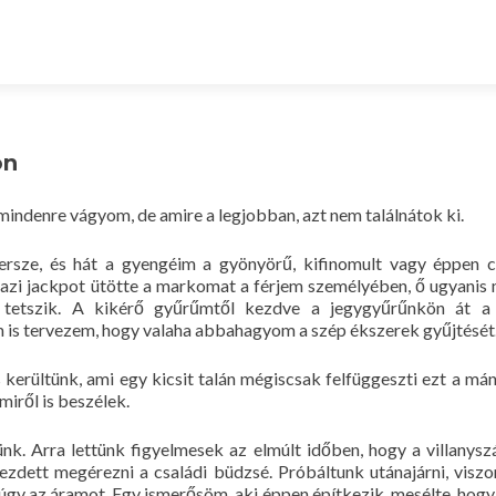
on
mindenre vágyom, de amire a legjobban, azt nem találnátok ki.
ersze, és hát a gyengéim a gyönyörű, kifinomult vagy éppen c
azi jackpot ütötte a markomat a férjem személyében, ő ugyanis
i tetszik. A kikérő gyűrűmtől kezdve a jegygyűrűnkön át a
 is tervezem, hogy valaha abbahagyom a szép ékszerek gyűjtését
kerültünk, ami egy kicsit talán mégiscsak felfüggeszti ezt a mán
miről is beszélek.
nk. Arra lettünk figyelmesek az elmúlt időben, hogy a villanys
zdett megérezni a családi büdzsé. Próbáltunk utánajárni, viszo
gy az áramot. Egy ismerősöm, aki éppen építkezik, mesélte, hogy