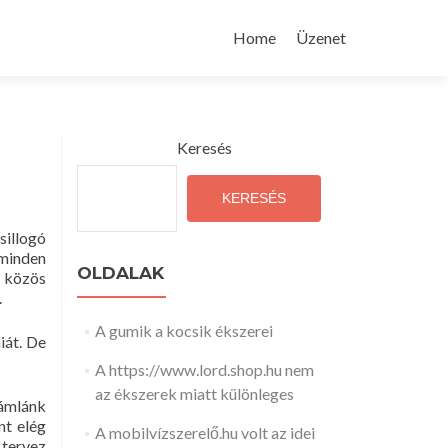
Skip
to
Home
Üzenet
content
Keresés
KERESÉS
sillogó
 minden
OLDALAK
 közös
.
A gumik a kocsik ékszerei
iát. De
A https://www.lord.shop.hu nem
az ékszerek miatt különleges
zámlánk
nt elég
A mobilvízszerelő.hu volt az idei
 tervez