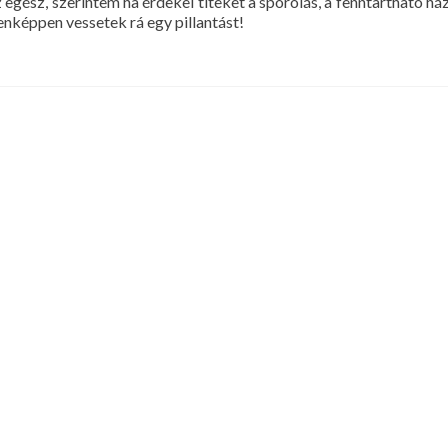
az egész, szerintem ha érdekel titeket a spórolás, a fenntartható há
nképpen vessetek rá egy pillantást!