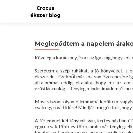
Crocus
ékszer blog
Meglepődtem a napelem árak
Közeleg a karácsony, és az az igazság, hogy sok 
Szeretem a szép ruhákat, a jó könyveket is p
ékszerek… Ezekből már sok van. Szerencsére ig
alkalommal eddig eltalálta, hogy mi az am
ezüstláncunkig… Tényleg mindet imádom, és nem
Most viszont olyan dilemmába kerültem, vagyis 
csak egy rövid időre! Mindjárt megértitek, hogy 
A férjemmel két lányunk van, kertes házban élü
egyre csak több és több, amit már tényleg elke
tudatos emberek vagyunk, nem pazaroljuk csak ú