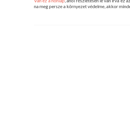
Van ez a honlap
, ahol részletesen le van írva ez 
na meg persze a környezet védelme, akkor minde