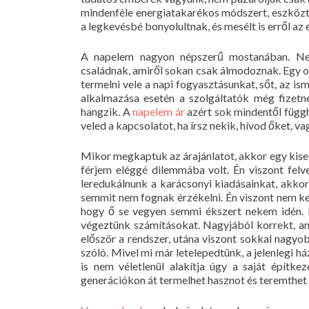
mindenféle energiatakarékos módszert, eszközt 
a legkevésbé bonyolultnak, és mesélt is erről az 
A napelem nagyon népszerű mostanában. Nem 
családnak, amiről sokan csak álmodoznak. Egy ol
termelni vele a napi fogyasztásunkat, sőt, az is
alkalmazása esetén a szolgáltatók még fizetn
hangzik. A
napelem ár
azért sok mindentől függh
veled a kapcsolatot, ha írsz nekik, hívod őket, v
Mikor megkaptuk az árajánlatot, akkor egy kiseb
férjem eléggé dilemmába volt. Én viszont fel
leredukálnunk a karácsonyi kiadásainkat, akk
semmit nem fognak érzékelni. Én viszont nem ke
hogy ő se vegyen semmi ékszert nekem idén. K
végeztünk számításokat. Nagyjából korrekt, ami
először a rendszer, utána viszont sokkal nagyo
szóló. Mivel mi már letelepedtünk, a jelenlegi h
is nem véletlenül alakítja úgy a saját építk
generációkon át termelhet hasznot és teremthet 